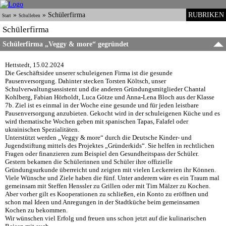
»
»
Schülerfirma
RUBRIKEN
Start
Schulleben
Schülerfirma
Schülerfirma „Veggy & more“ gegründet
Hettstedt, 15.02.2024
Die Geschäftsidee unserer schuleigenen Firma ist die gesunde
Pausenversorgung. Dahinter stecken Torsten Költsch, unser
Schulverwaltungsassistent und die anderen Gründungsmitglieder Chantal
Kohlberg, Fabian Hörholdt, Luca Götze und Anna-Lena Bloch aus der Klasse
7b. Ziel ist es einmal in der Woche eine gesunde und für jeden leistbare
Pausenversorgung anzubieten. Gekocht wird in der schuleigenen Küche und es
wird thematische Wochen geben mit spanischen Tapas, Falafel oder
ukrainischen Spezialitäten.
Unterstützt werden „Veggy & more“ durch die Deutsche Kinder- und
Jugendstiftung mittels des Projektes „Gründerkids“. Sie helfen in rechtlichen
Fragen oder finanzieren zum Beispiel den Gesundheitspass der Schüler.
Gestern bekamen die Schülerinnen und Schüler ihre offizielle
Gründungsurkunde überreicht und zeigten mit vielen Leckereien ihr Können.
Viele Wünsche und Ziele haben die fünf. Unter anderem wäre es ein Traum mal
gemeinsam mit Steffen Henssler zu Grillen oder mit Tim Mälzer zu Kochen.
Aber vorher gilt es Kooperationen zu schließen, ein Konto zu eröffnen und
schon mal Ideen und Anregungen in der Stadtküche beim gemeinsamen
Kochen zu bekommen.
Wir wünschen viel Erfolg und freuen uns schon jetzt auf die kulinarischen